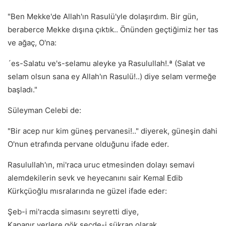
"Ben Mekke'de Allah'ın Rasulü'yle dolaşırdım. Bir gün,
beraberce Mekke dışına çıktık.. Önünden geçtiğimiz her tas
ve ağaç, O'na:
´es-Salatu ve's-selamu aleyke ya Rasulullah!.ª (Salat ve
selam olsun sana ey Allah'ın Rasulü!..) diye selam vermeğe
başladı."
Süleyman Celebi de:
"Bir acep nur kim güneş pervanesi!.." diyerek, güneşin dahi
O'nun etrafında pervane olduğunu ifade eder.
Rasulullah'ın, mi'raca uruc etmesinden dolayı semavi
alemdekilerin sevk ve heyecanını sair Kemal Edib
Kürkçüoğlu mısralarında ne güzel ifade eder:
Şeb-i mi'racda simasını seyretti diye,
Kapanır yerlere gök secde-i şükran olarak..