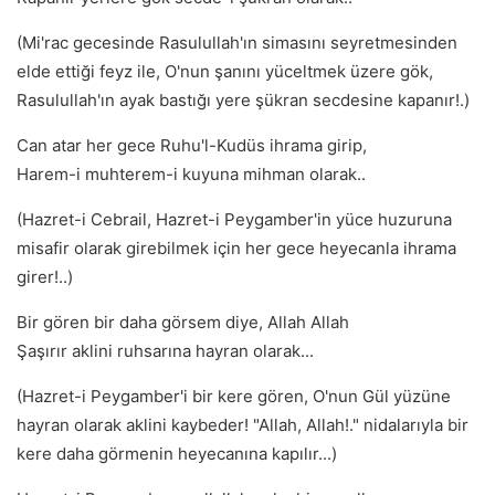
(Mi'rac gecesinde Rasulullah'ın simasını seyretmesinden
elde ettiği feyz ile, O'nun şanını yüceltmek üzere gök,
Rasulullah'ın ayak bastığı yere şükran secdesine kapanır!.)
Can atar her gece Ruhu'l-Kudüs ihrama girip,
Harem-i muhterem-i kuyuna mihman olarak..
(Hazret-i Cebrail, Hazret-i Peygamber'in yüce huzuruna
misafir olarak girebilmek için her gece heyecanla ihrama
girer!..)
Bir gören bir daha görsem diye, Allah Allah
Şaşırır aklini ruhsarına hayran olarak...
(Hazret-i Peygamber'i bir kere gören, O'nun Gül yüzüne
hayran olarak aklini kaybeder! "Allah, Allah!." nidalarıyla bir
kere daha görmenin heyecanına kapılır...)