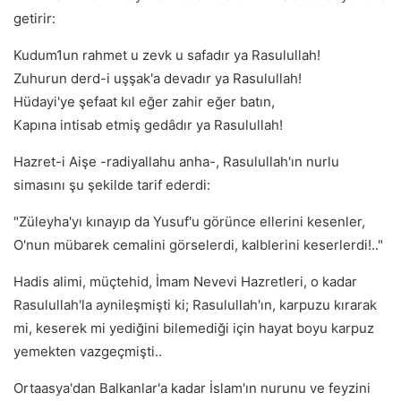
getirir:
Kudum1un rahmet u zevk u safadır ya Rasulullah!
Zuhurun derd-i uşşak'a devadır ya Rasulullah!
Hüdayi'ye şefaat kıl eğer zahir eğer batın,
Kapına intisab etmiş gedâdır ya Rasulullah!
Hazret-i Aişe -radiyallahu anha-, Rasulullah'ın nurlu
simasını şu şekilde tarif ederdi:
"Züleyha'yı kınayıp da Yusuf'u görünce ellerini kesenler,
O'nun mübarek cemalini görselerdi, kalblerini keserlerdi!.."
Hadis alimi, müçtehid, İmam Nevevi Hazretleri, o kadar
Rasulullah'la aynileşmişti ki; Rasulullah'ın, karpuzu kırarak
mi, keserek mi yediğini bilemediği için hayat boyu karpuz
yemekten vazgeçmişti..
Ortaasya'dan Balkanlar'a kadar İslam'ın nurunu ve feyzini