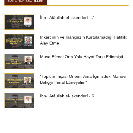
EDİTÖRÜN SEÇTİKLERİ
İbn-i Atâullah el-İskenderî - 7
İnkârcının ve İnançsızın Kurtulamadığı Hafiflik:
Alay Etme
Musa Efendi Orta Yolu Hayat Tarzı Edinmişti
“Toplum İnşası Önemli Ama İçimizdeki Manevi
Bekçiyi İhmal Etmeyelim”
İbn-i Atâullah el-İskenderî - 6