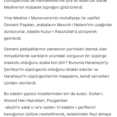
Dönüşlerinde de memleketlerine şifa ve teberrük olarak
Medine'nin mübarek toprağını götürürlerdi.
Yine Medine-i Munevvere'nin muhafazası ile vazifeli
Osmanlı Paşaları, arabalarını Mescid-i Nebevi'nin uzağında
durdururlar, edeble huzur-i Rasulullah'a yürüyerek
gelirlerdi.
Osmanlı padişahlarının zamanının portreleri demek olan
minyatürlerde sarıkların ucundaki sorgucun bir süpürge
maskotu olduğunu acaba kim bilir? Bununla Harameyni'ş-
Şerifeyn'in süpürgecisi olduğunu telakki ederler ve
Harameyn'in süpürgecilerinin maaşlarını, kendi servetleri
içinden verirlerdi.
Bu edebin şayisiz misallerinden biri de sudur. Sultan I.
Ahmed Han Hazretleri, Peygamber
-aleyhi's-salat u ve's-selam-'in kadem-i şeriflerini
kavuğunun üstüne resmettirerek, tedaisinden feyz almaya