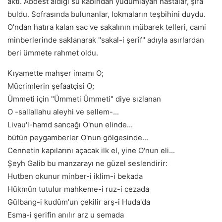
aktı. Abdest aldığı su kabından yudumlayan hastalar, şifa
buldu. Sofrasında bulunanlar, lokmaların teşbihini duydu.
O'ndan hatıra kalan sac ve sakalının mübarek telleri, cami
minberlerinde saklanarak "sakal-i şerif" adıyla asırlardan
beri ümmete rahmet oldu.
Kıyamette mahşer imamı O;
Mücrimlerin şefaatçisi O;
Ümmeti için "Ümmeti Ümmeti" diye sızlanan
O -sallallahu aleyhi ve sellem-...
Livau'l-hamd sancağı O'nun elinde...
bütün peygamberler O'nun gölgesinde...
Cennetin kapılarını açacak ilk el, yine O'nun eli...
Şeyh Galib bu manzarayı ne güzel seslendirir:
Hutben okunur minber-i iklim-i bekada
Hükmün tutulur mahkeme-i ruz-i cezada
Gülbang-i kudûm'un çekilir arş-i Huda'da
Esma-i şerifin anılır arz u semada