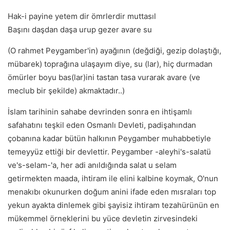
Hak-i payine yetem dir ömrlerdir muttasıl
Başını daşdan daşa urup gezer avare su
(O rahmet Peygamber'in) ayağının (değdiği, gezip dolaştığı,
mübarek) toprağına ulaşayım diye, su (lar), hiç durmadan
ömürler boyu bas(lar)ini tastan tasa vurarak avare (ve
meclub bir şekilde) akmaktadır..)
İslam tarihinin sahabe devrinden sonra en ihtişamlı
safahatını teşkil eden Osmanlı Devleti, padişahından
çobanına kadar bütün halkının Peygamber muhabbetiyle
temeyyüz ettiği bir devlettir. Peygamber -aleyhi's-salatü
ve's-selam-'a, her adi anıldığında salat u selam
getirmekten maada, ihtiram ile elini kalbine koymak, O'nun
menakıbı okunurken doğum anini ifade eden mısraları top
yekun ayakta dinlemek gibi şayisiz ihtiram tezahürünün en
mükemmel örneklerini bu yüce devletin zirvesindeki