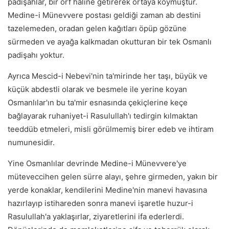
padişahlar, bir örf haline getirerek ortaya koymuştur.
Medine-i Münevvere postası geldiği zaman ab destini
tazelemeden, oradan gelen kağıtları öpüp gözüne
sürmeden ve ayağa kalkmadan okutturan bir tek Osmanlı
padişahı yoktur.
Ayrıca Mescid-i Nebevi'nin ta'mirinde her taşı, büyük ve
küçük abdestli olarak ve besmele ile yerine koyan
Osmanlılar'ın bu ta'mir esnasında çekiçlerine keçe
bağlayarak ruhaniyet-i Rasulullah'ı tedirgin kılmaktan
teeddüb etmeleri, misli görülmemiş birer edeb ve ihtiram
numunesidir.
Yine Osmanlılar devrinde Medine-i Münevvere'ye
müteveccihen gelen sürre alayı, şehre girmeden, yakın bir
yerde konaklar, kendilerini Medine'nin manevi havasına
hazırlayıp istihareden sonra manevi işaretle huzur-i
Rasulullah'a yaklaşırlar, ziyaretlerini ifa ederlerdi.