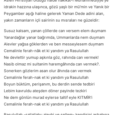
Aslen Hıristiyan olduğu halde hakikat-i Muhammediyye'ye
idrakin hazzına ulaşınca, gözü yaşlı bir mü'min ve Yanık bir
Peygamber aşığı haline gelerek Yaman Dede adini alan,
yakın zamanların içli sairinin su mısraları ne güzeldir:
Susuz kalsam, yanan çöllerde can versem elem duymam
Yanardağlar yanar bağrımda, Ummanlarda nem duymam
Alevler yağsa göklerden ve ben messeylesem duymam
Cemalinle ferah-nâk et ki yandım ya Rasulullah
Ne devlettir yumup aşkınla göz, rahında can vermek!
Nasib olmaz mi sultanim haremgâhında can vermek?.
Sonerken gözlerim asan olur âhında can vermek
Cemalinle ferah-nak et ki yandım ya Rasulullah
Boyun büktüm, perişanım, bu derdin sende tedbiri
Lebim kavruldu ateşden döner payinde tezkiri
Ne dem gönlün murad eylerse taltif eyle KITMİR'i
Cemalinle ferah-nak et ki yandım ya Rasulullah
Rasulullah -sallallahu aleyhi ve sellem- kendisini ashabına