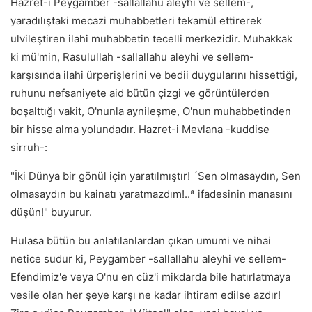
Hazret-i Peygamber -sallallahu aleyhi ve sellem-,
yaradılıştaki mecazi muhabbetleri tekamül ettirerek
ulvileştiren ilahi muhabbetin tecelli merkezidir. Muhakkak
ki mü'min, Rasulullah -sallallahu aleyhi ve sellem-
karşısında ilahi ürperişlerini ve bedii duygularını hissettiği,
ruhunu nefsaniyete aid bütün çizgi ve görüntülerden
boşalttığı vakit, O'nunla aynileşme, O'nun muhabbetinden
bir hisse alma yolundadır. Hazret-i Mevlana -kuddise
sirruh-:
"İki Dünya bir gönül için yaratılmıştır! ´Sen olmasaydın, Sen
olmasaydın bu kainatı yaratmazdım!..ª ifadesinin manasını
düşün!" buyurur.
Hulasa bütün bu anlatılanlardan çıkan umumi ve nihai
netice sudur ki, Peygamber -sallallahu aleyhi ve sellem-
Efendimiz'e veya O'nu en cüz'i mikdarda bile hatırlatmaya
vesile olan her şeye karşı ne kadar ihtiram edilse azdır!