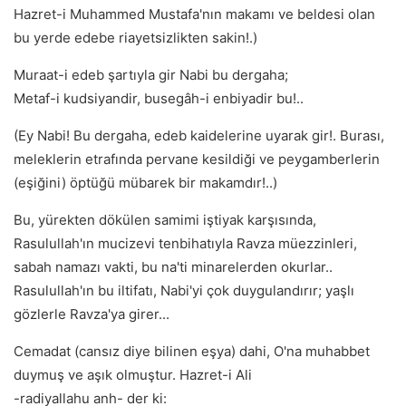
Hazret-i Muhammed Mustafa'nın makamı ve beldesi olan
bu yerde edebe riayetsizlikten sakin!.)
Muraat-i edeb şartıyla gir Nabi bu dergaha;
Metaf-i kudsiyandir, busegâh-i enbiyadir bu!..
(Ey Nabi! Bu dergaha, edeb kaidelerine uyarak gir!. Burası,
meleklerin etrafında pervane kesildiği ve peygamberlerin
(eşiğini) öptüğü mübarek bir makamdır!..)
Bu, yürekten dökülen samimi iştiyak karşısında,
Rasulullah'ın mucizevi tenbihatıyla Ravza müezzinleri,
sabah namazı vakti, bu na'ti minarelerden okurlar..
Rasulullah'ın bu iltifatı, Nabi'yi çok duygulandırır; yaşlı
gözlerle Ravza'ya girer...
Cemadat (cansız diye bilinen eşya) dahi, O'na muhabbet
duymuş ve aşık olmuştur. Hazret-i Ali
-radiyallahu anh- der ki: