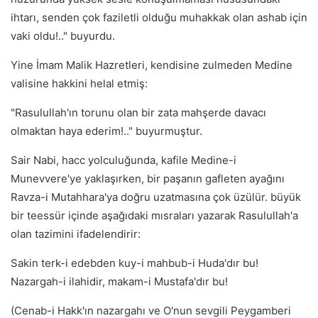
ihtarı, senden çok faziletli olduğu muhakkak olan ashab için
vaki oldu!.." buyurdu.
Yine İmam Malik Hazretleri, kendisine zulmeden Medine
valisine hakkini helal etmiş:
"Rasulullah'ın torunu olan bir zata mahşerde davacı
olmaktan haya ederim!.." buyurmuştur.
Sair Nabi, hacc yolculuğunda, kafile Medine-i
Munevvere'ye yaklaşırken, bir paşanın gafleten ayağını
Ravza-i Mutahhara'ya doğru uzatmasına çok üzülür. büyük
bir teessür içinde aşağıdaki mısraları yazarak Rasulullah'a
olan tazimini ifadelendirir:
Sakin terk-i edebden kuy-i mahbub-i Huda'dır bu!
Nazargah-i ilahidir, makam-i Mustafa'dır bu!
(Cenab-i Hakk'ın nazargahı ve O'nun sevgili Peygamberi