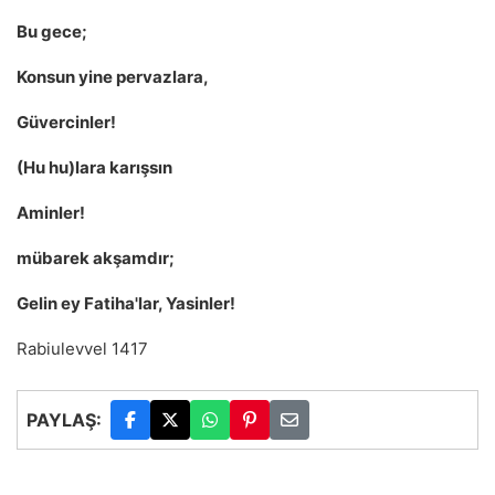
Bu gece;
Konsun yine pervazlara,
Güvercinler!
(Hu hu)lara karışsın
Aminler!
mübarek akşamdır;
Gelin ey Fatiha'lar, Yasinler!
Rabiulevvel 1417
PAYLAŞ: