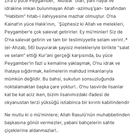
Zira o yüce Peygamber, "Müteal" olan, yani hayal ve
idrakine imkan bulunmayan Allah -azimuş'şan- tarafından
"Habibim" hitab-i ilahiyyesine mazhar olmuştur. O'na
Kainat'ın yüce Halık'ının, ´Şüphesiz ki Allah ve melekleri,
Peygamber'e çok salevat getirirler. Ey mü'minler! Siz de
O'na salevat getirin ve tam bir teslimiyyetle selam verin!..ª
(el-Ahzab, 56) buyurarak şayisiz melekleriyle birlikte "salat
ve selam" ettiği Kur'ani gerçeği karşısında, bu yüce
Peygamber'in fazl u kemaline yaklaşmak, O'nu idrak ve
ihataya sığdırmak, kelimelerin mahdud imkanlarıyla
mümkün değildir. Bu bahsi, sukutun sonsuzluğunda
noktalamaktan başka çare yoktur!.. O'nu tasvirde lisanlar
kat be kat aciz iken, bizim lisanımızdaki ifadesi de
okyanustan terzi yüksüğü istiabinca bir kırıntı kabilindendir
Ne mutlu ki o mü'minlere; Allah Rasulü'nün muhabbetinden
başkasına gönül vermezler, yabani bahçelerin sahte
çiçeklerine aldanmazlar!..