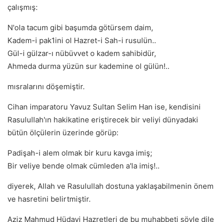
çalışmış:
N'ola tacum gibi başumda götürsem daim,
Kadem-i pak1ini ol Hazret-i Sah-i rusulün..
Gül-i gülzar-ı nübüvvet o kadem sahibidür,
Ahmeda durma yüzün sur kademine ol gülün!..
mısralarını döşemiştir.
Cihan imparatoru Yavuz Sultan Selim Han ise, kendisini
Rasulullah'ın hakikatine eriştirecek bir veliyi dünyadaki
bütün ölçülerin üzerinde görüp:
Padişah-i alem olmak bir kuru kavga imiş;
Bir veliye bende olmak cümleden a'la imiş!..
diyerek, Allah ve Rasulullah dostuna yaklaşabilmenin önem
ve hasretini belirtmiştir.
Aziz Mahmud Hüdayi Hazretleri de bu muhabbeti söyle dile