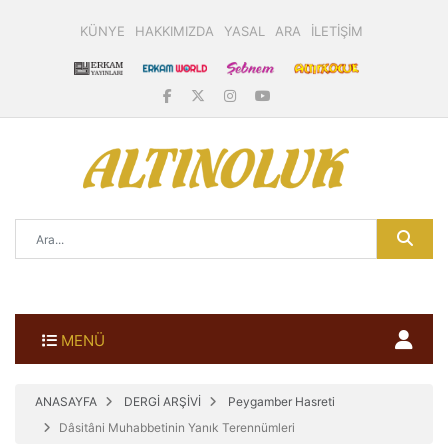
KÜNYE
HAKKIMIZDA
YASAL
ARA
İLETİŞİM
MENÜ
ANASAYFA
DERGİ ARŞİVİ
Peygamber Hasreti
Dâsitâni Muhabbetinin Yanık Terennümleri