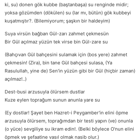
ki, su) donen gök kubbe (baştanbaşa) su renginde midir;
yoksa gözümden (dökülen) su (lar mı, bütün) gök kubbeyi
kuşatmıştır?. (Bilemiyorum; şaşkın bir haldeyim)
Suya virsün bağban Gül-zarı zahmet çekmesün
Bir Gül açılmaz yüzün tek virse bin Gül-zare su
(Bahçıvan Gül bahçesini sulamak için (bos yere) zahmet
çekmesin! (Zira), bin tane Gül bahçesi sulasa, (Ya
Rasulullah, yine de) Sen'in yüzün gibi bir Gül (hiçbir zaman)
açılmaz!..)
Dest-busi arzusuyla ölürsem dustlar
Kuze eylen toprağum sunun anunla yare su
(Ey dostlar! Şayet ben Hazret-i Peygamber'in elini öpme
arzusuyla ölürsem, toprağımdan bir testi yapın (ve) onunla
(o yüce) sevgiliye su ikram edin!. (Belki böylece O'nun elini
öpmek ve şefaatine vasıl olmak nasib olur.)