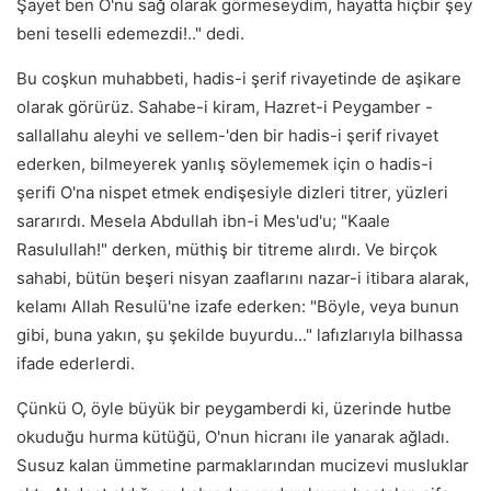
Şayet ben O'nu sağ olarak görmeseydim, hayatta hiçbir şey
beni teselli edemezdi!.." dedi.
Bu coşkun muhabbeti, hadis-i şerif rivayetinde de aşikare
olarak görürüz. Sahabe-i kiram, Hazret-i Peygamber -
sallallahu aleyhi ve sellem-'den bir hadis-i şerif rivayet
ederken, bilmeyerek yanlış söylememek için o hadis-i
şerifi O'na nispet etmek endişesiyle dizleri titrer, yüzleri
sararırdı. Mesela Abdullah ibn-i Mes'ud'u; "Kaale
Rasulullah!" derken, müthiş bir titreme alırdı. Ve birçok
sahabi, bütün beşeri nisyan zaaflarını nazar-i itibara alarak,
kelamı Allah Resulü'ne izafe ederken: "Böyle, veya bunun
gibi, buna yakın, şu şekilde buyurdu..." lafızlarıyla bilhassa
ifade ederlerdi.
Çünkü O, öyle büyük bir peygamberdi ki, üzerinde hutbe
okuduğu hurma kütüğü, O'nun hicranı ile yanarak ağladı.
Susuz kalan ümmetine parmaklarından mucizevi musluklar