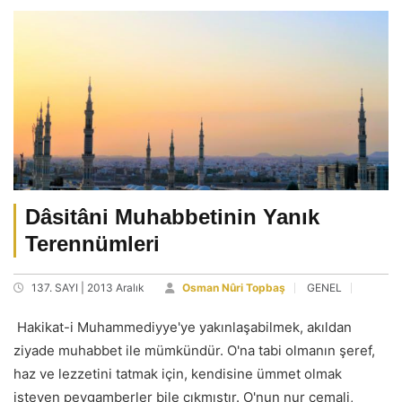
Dâsitâni Muhabbetinin Yanık
Terennümleri
137. SAYI | 2013 Aralık
Osman Nûri Topbaş
GENEL
Hakikat-i Muhammediyye'ye yakınlaşabilmek, akıldan
ziyade muhabbet ile mümkündür. O'na tabi olmanın şeref,
haz ve lezzetini tatmak için, kendisine ümmet olmak
isteyen peygamberler bile çıkmıştır. O'nun nur cemali,