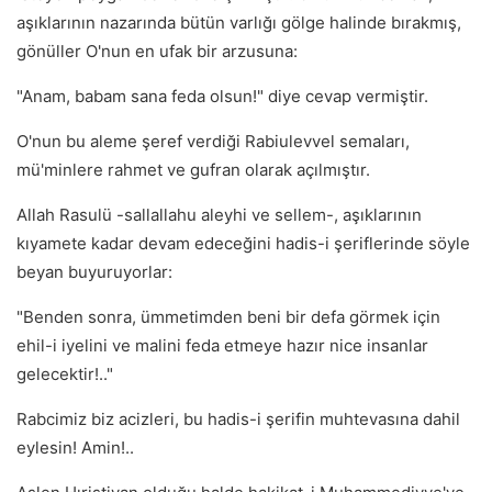
aşıklarının nazarında bütün varlığı gölge halinde bırakmış,
gönüller O'nun en ufak bir arzusuna:
"Anam, babam sana feda olsun!" diye cevap vermiştir.
O'nun bu aleme şeref verdiği Rabiulevvel semaları,
mü'minlere rahmet ve gufran olarak açılmıştır.
Allah Rasulü -sallallahu aleyhi ve sellem-, aşıklarının
kıyamete kadar devam edeceğini hadis-i şeriflerinde söyle
beyan buyuruyorlar:
"Benden sonra, ümmetimden beni bir defa görmek için
ehil-i iyelini ve malini feda etmeye hazır nice insanlar
gelecektir!.."
Rabcimiz biz acizleri, bu hadis-i şerifin muhtevasına dahil
eylesin! Amin!..