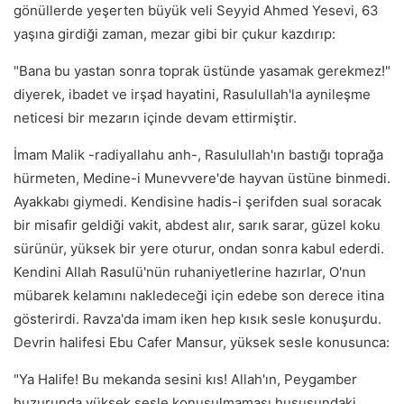
gönüllerde yeşerten büyük veli Seyyid Ahmed Yesevi, 63
yaşına girdiği zaman, mezar gibi bir çukur kazdırıp:
"Bana bu yastan sonra toprak üstünde yasamak gerekmez!"
diyerek, ibadet ve irşad hayatini, Rasulullah'la aynileşme
neticesi bir mezarın içinde devam ettirmiştir.
İmam Malik -radiyallahu anh-, Rasulullah'ın bastığı toprağa
hürmeten, Medine-i Munevvere'de hayvan üstüne binmedi.
Ayakkabı giymedi. Kendisine hadis-i şerifden sual soracak
bir misafir geldiği vakit, abdest alır, sarık sarar, güzel koku
sürünür, yüksek bir yere oturur, ondan sonra kabul ederdi.
Kendini Allah Rasulü'nün ruhaniyetlerine hazırlar, O'nun
mübarek kelamını nakledeceği için edebe son derece itina
gösterirdi. Ravza'da imam iken hep kısık sesle konuşurdu.
Devrin halifesi Ebu Cafer Mansur, yüksek sesle konusunca:
"Ya Halife! Bu mekanda sesini kıs! Allah'ın, Peygamber
huzurunda yüksek sesle konuşulmaması hususundaki