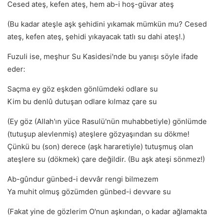
Cesed ateş, kefen ateş, hem ab-i hoş-güvar ateş
(Bu kadar ateşle aşk şehidini yıkamak mümkün mu? Cesed
ateş, kefen ateş, şehidi yıkayacak tatlı su dahi ateş!.)
Fuzuli ise, meşhur Su Kasidesi'nde bu yanışı söyle ifade
eder:
Saçma ey göz eşkden gönlümdeki odlare su
Kim bu denlû dutuşan odlare kılmaz çare su
(Ey göz (Allah'ın yüce Rasulü'nün muhabbetiyle) gönlümde
(tutuşup alevlenmiş) ateşlere gözyaşından su dökme!
Çünkü bu (son) derece (aşk hararetiyle) tutuşmuş olan
ateşlere su (dökmek) çare değildir. (Bu aşk ateşi sönmez!)
Ab-gûndur günbed-i devvâr rengi bilmezem
Ya muhit olmuş gözümden günbed-i devvare su
(Fakat yine de gözlerim O'nun aşkından, o kadar ağlamakta