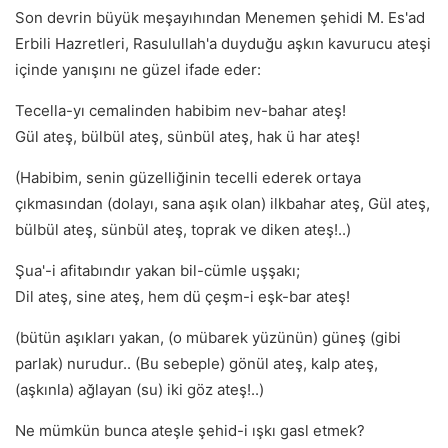
Son devrin büyük meşayıhından Menemen şehidi M. Es'ad
Erbili Hazretleri, Rasulullah'a duyduğu aşkın kavurucu ateşi
içinde yanışını ne güzel ifade eder:
Tecella-yı cemalinden habibim nev-bahar ateş!
Gül ateş, bülbül ateş, sünbül ateş, hak ü har ateş!
(Habibim, senin güzelliğinin tecelli ederek ortaya
çıkmasından (dolayı, sana aşık olan) ilkbahar ateş, Gül ateş,
bülbül ateş, sünbül ateş, toprak ve diken ateş!..)
Şua'-i afitabındır yakan bil-cümle uşşakı;
Dil ateş, sine ateş, hem dü çeşm-i eşk-bar ateş!
(bütün aşıkları yakan, (o mübarek yüzünün) güneş (gibi
parlak) nurudur.. (Bu sebeple) gönül ateş, kalp ateş,
(aşkınla) ağlayan (su) iki göz ateş!..)
Ne mümkün bunca ateşle şehid-i ışkı gasl etmek?