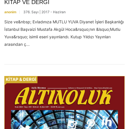
KİTAP VE DERGİ
anonim
376. Sayı | 2017 - Haziran
Size ve&nbsp; Evladınıza MUTLU YUVA Diyanet İşleri Başkanlığı
İstanbul Başvaizi Mustafa Akgül Hoca&rsquo;nın &lsquo;Mutlu
Yuva&rsquo; isimli eseri yayınlandı. Kutup Yıldızı Yayınları
arasından ç...
KİTAP & DERGİ