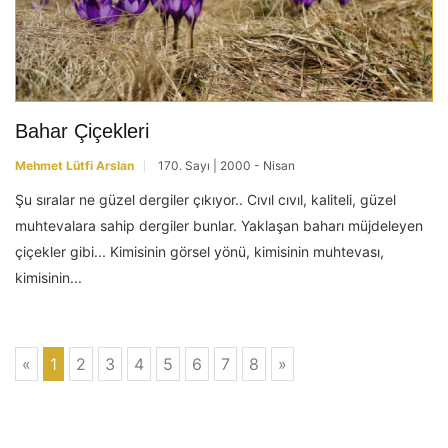
Bahar Çiçekleri
Mehmet Lütfi Arslan
170. Sayı | 2000 - Nisan
Şu sıralar ne güzel dergiler çıkıyor.. Cıvıl cıvıl, kaliteli, güzel
muhtevalara sahip dergiler bunlar. Yaklaşan baharı müjdeleyen
çiçekler gibi... Kimisinin görsel yönü, kimisinin muhtevası,
kimisinin...
«
1
2
3
4
5
6
7
8
»