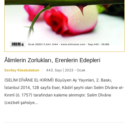
Âlimlerin Zorlukları, Erenlerin Edepleri
Sevilay Kösebalaban
443. Sayı | 2023 - Ocak
(SELİM DÎVÂNE EL-KIRIMÎ) Büyüyen Ay Yayınları, 2. Baskı,
İstanbul 2014, 128 sayfa Eser, Kâdirî şeyhi olan Selim Dîvâne el-
Kırımî (ö. 1757) tarafından kaleme alınmıştır. Selim Dîvâne
(cezbeli şahsiye...