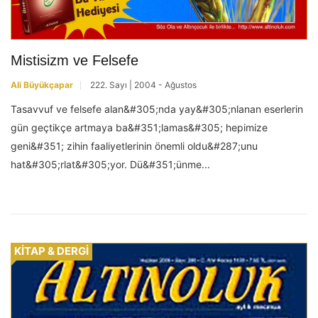
Mistisizm ve Felsefe
Ali Büyükçapar
222. Sayı | 2004 - Ağustos
Tasavvuf ve felsefe alan&#305;nda yay&#305;nlanan eserlerin
gün geçtikçe artmaya ba&#351;lamas&#305; hepimize
geni&#351; zihin faaliyetlerinin önemli oldu&#287;unu
hat&#305;rlat&#305;yor. Dü&#351;ünme...
KİTAP & DERGİ