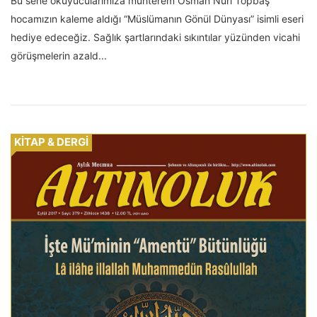
Bu sene okuyucularımıza muhterem Osman Nûri Topbaş
hocamızın kaleme aldığı “Müslümanın Gönül Dünyası” isimli eseri
hediye edeceğiz. Sağlık şartlarındaki sıkıntılar yüzünden vicahi
görüşmelerin azald...
KİTAP & DERGİ