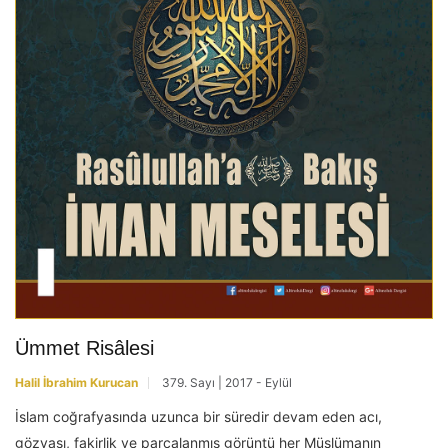
Ümmet Risâlesi
Halil İbrahim Kurucan
379. Sayı | 2017 - Eylül
İslam coğrafyasında uzunca bir süredir devam eden acı,
gözyaşı, fakirlik ve parçalanmış görüntü her Müslümanın