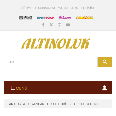
KÜNYE
HAKKIMIZDA
YASAL
ARA
İLETİŞİM
MENÜ
ANASAYFA
YAZILAR
KATEGORİLER
KİTAP & DERGİ