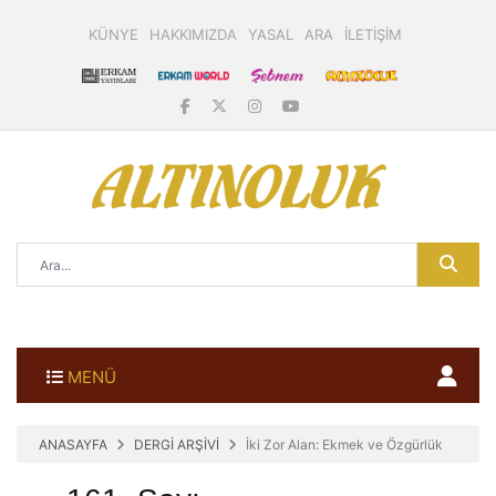
KÜNYE
HAKKIMIZDA
YASAL
ARA
İLETİŞİM
MENÜ
ANASAYFA
DERGİ ARŞİVİ
İki Zor Alan: Ekmek ve Özgürlük