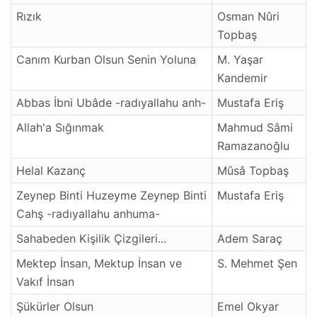
Rızık
Osman Nûri
Topbaş
Canım Kurban Olsun Senin Yoluna
M. Yaşar
Kandemir
Abbas İbni Ubâde -radıyallahu anh-
Mustafa Eriş
Allah'a Sığınmak
Mahmud Sâmi
Ramazanoğlu
Helal Kazanç
Mûsâ Topbaş
Zeynep Binti Huzeyme Zeynep Binti
Mustafa Eriş
Cahş -radıyallahu anhuma-
Sahabeden Kişilik Çizgileri...
Adem Saraç
Mektep İnsan, Mektup İnsan ve
S. Mehmet Şen
Vakıf İnsan
Şükürler Olsun
Emel Okyar