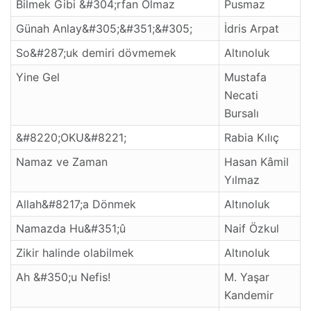
Bilmek Gibi &#304;rfan Olmaz
Pusmaz
Günah Anlay&#305;&#351;&#305;
İdris Arpat
So&#287;uk demiri dövmemek
Altınoluk
Yine Gel
Mustafa
Necati
Bursalı
&#8220;OKU&#8221;
Rabia Kılıç
Namaz ve Zaman
Hasan Kâmil
Yılmaz
Allah&#8217;a Dönmek
Altınoluk
Namazda Hu&#351;û
Naif Özkul
Zikir halinde olabilmek
Altınoluk
Ah &#350;u Nefis!
M. Yaşar
Kandemir