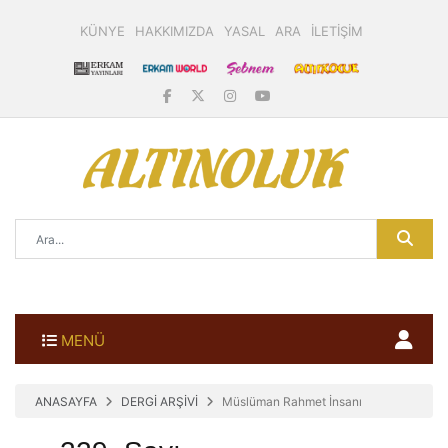
KÜNYE
HAKKIMIZDA
YASAL
ARA
İLETİŞİM
MENÜ
ANASAYFA
DERGİ ARŞİVİ
Müslüman Rahmet İnsanı