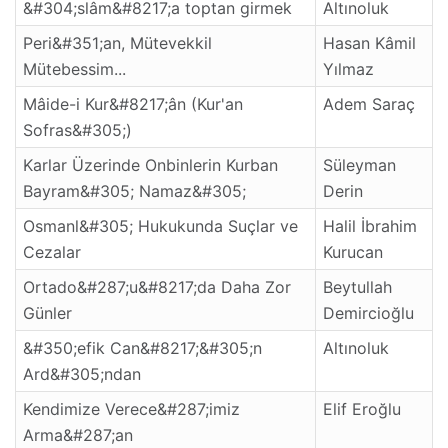
&#304;slâm&#8217;a toptan girmek
Altınoluk
Peri&#351;an, Mütevekkil
Hasan Kâmil
Mütebessim...
Yılmaz
Mâide-i Kur&#8217;ân (Kur'an
Adem Saraç
Sofras&#305;)
Karlar Üzerinde Onbinlerin Kurban
Süleyman
Bayram&#305; Namaz&#305;
Derin
Osmanl&#305; Hukukunda Suçlar ve
Halil İbrahim
Cezalar
Kurucan
Ortado&#287;u&#8217;da Daha Zor
Beytullah
Günler
Demircioğlu
&#350;efik Can&#8217;&#305;n
Altınoluk
Ard&#305;ndan
Kendimize Verece&#287;imiz
Elif Eroğlu
Arma&#287;an