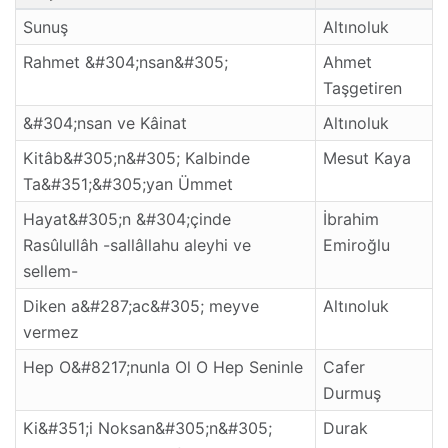
Sunuş
Altınoluk
Rahmet &#304;nsan&#305;
Ahmet
Taşgetiren
&#304;nsan ve Kâinat
Altınoluk
Kitâb&#305;n&#305; Kalbinde
Mesut Kaya
Ta&#351;&#305;yan Ümmet
Hayat&#305;n &#304;çinde
İbrahim
Rasûlullâh -sallâllahu aleyhi ve
Emiroğlu
sellem-
Diken a&#287;ac&#305; meyve
Altınoluk
vermez
Hep O&#8217;nunla Ol O Hep Seninle
Cafer
Durmuş
Ki&#351;i Noksan&#305;n&#305;
Durak