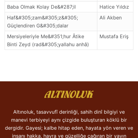
Baba Olmak Kolay De&#287;il
Hatice Yıldız
Haf&#305;zam&#305;z&#305;
Ali Akben
Güçlendiren G&#305;dalar
Mersiyeleriyle Me&#351;hur Âtike
Mustafa Eriş
Binti Zeyd (rad&#305;yallahu anhâ)
Altınoluk, tasavvufî derinliği, sahih dinî bilgiyi ve
manevi terbiyeyi aynı çizgide buluşturan köklü bir
dergidir. Gayesi; kalbe hitap eden, hayata yön veren ve
insanı hakka, hayra ve güzelliğe çağıran bir yayın