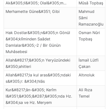
Ak&#305;ll&#305; Olal&#305;m...
Mûsâ Topbaş
Merhamette Güne&#351; Gibi
Mahmud
Sâmi
Ramazanoğlu
Hak Dostlar&#305;n&#305;n Gönül
Osman Nûri
&#304;klîminden Saâdet
Topbaş
Damlalar&#305;-2 / Bir Günün
Muhâsebesi
Allah&#8217;&#305;n Yeryüzündeki
İsmail Lütfi
&#350;ahitleri
Çakan
Allah&#8217;la kul aras&#305;ndaki
Altınoluk
s&#305;r: &#304;hlâs
Kur&#8217;ân-&#305; Kerîm
Ali Rıza
I&#351;&#305;&#287;&#305;nda Hz.
Temel
&#304;sa ve Hz. Meryem