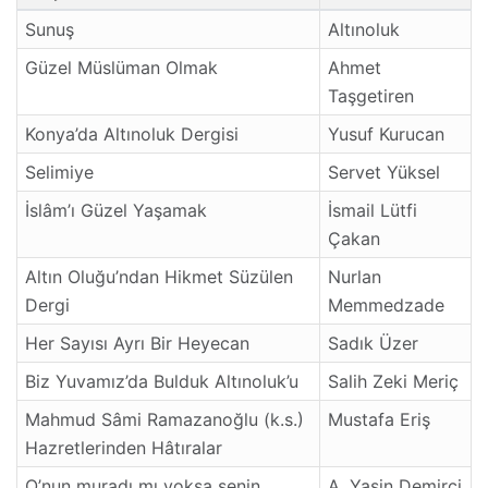
Sunuş
Altınoluk
Güzel Müslüman Olmak
Ahmet
Taşgetiren
Konya’da Altınoluk Dergisi
Yusuf Kurucan
Selimiye
Servet Yüksel
İslâm’ı Güzel Yaşamak
İsmail Lütfi
Çakan
Altın Oluğu’ndan Hikmet Süzülen
Nurlan
Dergi
Memmedzade
Her Sayısı Ayrı Bir Heyecan
Sadık Üzer
Biz Yuvamız’da Bulduk Altınoluk’u
Salih Zeki Meriç
Mahmud Sâmi Ramazanoğlu (k.s.)
Mustafa Eriş
Hazretlerinden Hâtıralar
O’nun muradı mı yoksa senin
A. Yasin Demirci