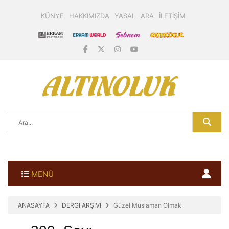
KÜNYE
HAKKIMIZDA
YASAL
ARA
İLETİŞİM
MENÜ
ANASAYFA
DERGİ ARŞİVİ
Güzel Müslaman Olmak