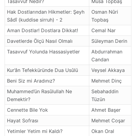
Tasavvuf Nedir?
Mûsâ Topbaş
Hak Dostlarından Hikmetler: Şeyh
Osman Nûri
Sâdî (kuddise sirruh) - 2
Topbaş
Aman Dostlar! Dostlara Dikkat!
Cemal Nar
Davetlerde Ölçü Nasıl Olmalı
Süleyman Derin
Tasavvuf Yolunda Hassasiyetler
Abdurrahman
Candan
Kur’ân Tefekküründe Dua Usûlü
Veysel Akkaya
Beni Siz mi Aradınız?
Mehmet Dinç
Muhammed’ün Rasûlullah Ne
Sebahaddin
Demektir?
Tüzün
Cennette Bile Yok
Ahmet Başer
Hayat Sofrası
Mehmet Coşar
Yetimler Yetim mi Kaldı?
Okan Oral