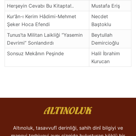
Herşeyin Cevabı Bu Kitapta!..
Mustafa Eriş
Kur’ân-ı Kerim Hâdimi-Mehmet
Necdet
Şeker Hoca Efendi
Baştoklu
Tunus’ta Militan Laikliği “Yasemin
Beytullah
Devrimi” Sonlandırdı
Demircioğlu
Sonsuz Mekânın Peşinde
Halil İbrahim
Kurucan
Altınoluk, tasavvufî derinliği, sahih dinî bilgiyi ve
manevi terbiyeyi aynı çizgide buluşturan köklü bir