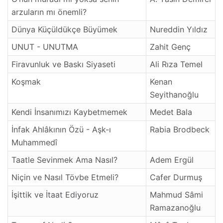
arzuların mı önemli?
Dünya Küçüldükçe Büyümek
Nureddin Yıldız
UNUT - UNUTMA
Zahit Genç
Firavunluk ve Baskı Siyaseti
Ali Rıza Temel
Koşmak
Kenan
Seyithanoğlu
Kendi İnsanımızı Kaybetmemek
Medet Bala
İnfak Ahlâkının Özü - Aşk-ı
Rabia Brodbeck
Muhammedî
Taatle Sevinmek Ama Nasıl?
Adem Ergül
Niçin ve Nasıl Tövbe Etmeli?
Cafer Durmuş
İşittik ve İtaat Ediyoruz
Mahmud Sâmi
Ramazanoğlu