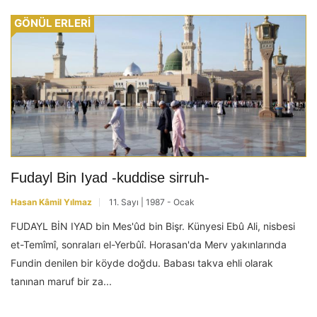
GÖNÜL ERLERİ
Fudayl Bin Iyad -kuddise sirruh-
Hasan Kâmil Yılmaz
11. Sayı | 1987 - Ocak
FUDAYL BİN IYAD bin Mes'ûd bin Bişr. Künyesi Ebû Ali, nisbesi
et-Temîmî, sonraları el-Yerbûî. Horasan'da Merv yakınlarında
Fundin denilen bir köyde doğdu. Babası takva ehli olarak
tanınan maruf bir za...