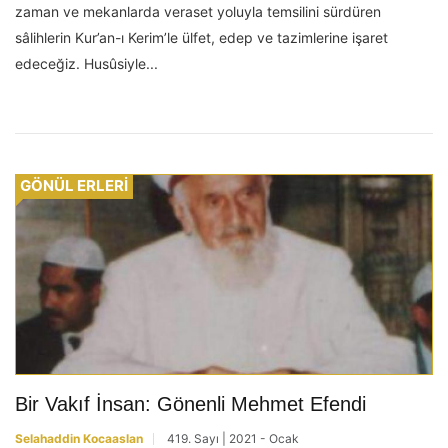
zaman ve mekanlarda veraset yoluyla temsilini sürdüren
sâlihlerin Kur’an-ı Kerim’le ülfet, edep ve tazimlerine işaret
edeceğiz. Husûsiyle...
GÖNÜL ERLERİ
Bir Vakıf İnsan: Gönenli Mehmet Efendi
Selahaddin Kocaaslan
419. Sayı | 2021 - Ocak