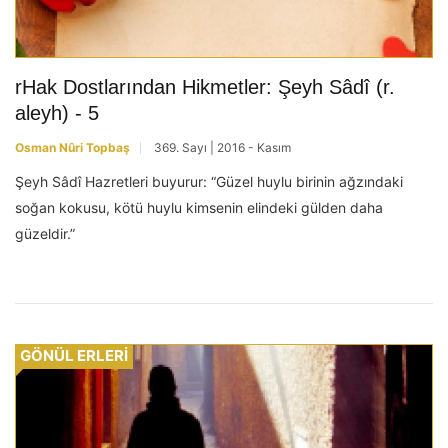
rHak Dostlarından Hikmetler: Şeyh Sâdî (r.
aleyh) - 5
Osman Nûri Topbaş
369. Sayı | 2016 - Kasım
Şeyh Sâdî Hazretleri buyurur: “Güzel huylu birinin ağzındaki
soğan kokusu, kötü huylu kimsenin elindeki gülden daha
güzeldir.”
GÖNÜL ERLERİ