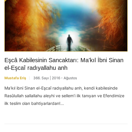
Eşcâ Kabilesinin Sancaktarı: Ma'kıl İbni Sinan
el-Eşcaî radıyallahu anh
Mustafa Eriş
366. Sayı | 2016 - Ağustos
Ma’kıl ibni Sinan el-Eşcaî radıyallahu anh, kendi kabilesinde
Rasûlullah sallallahu aleyhi ve sellem’i ilk tanıyan ve Efendimize
ilk teslim olan bahtiyarlardan!...