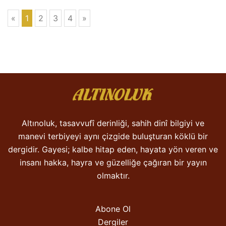
«
1
2
3
4
»
Altınoluk, tasavvufî derinliği, sahih dinî bilgiyi ve
manevi terbiyeyi aynı çizgide buluşturan köklü bir
dergidir. Gayesi; kalbe hitap eden, hayata yön veren ve
insanı hakka, hayra ve güzelliğe çağıran bir yayın
olmaktır.
Abone Ol
Dergiler