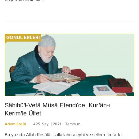
GÖNÜL ERLERİ
Sâhibü’l-Vefâ Mûsâ Efendi'de, Kur’ân-ı
Kerim’le Ülfet
Adem Ergül
425. Sayı | 2021 - Temmuz
Bu yazıda Allah Resûlü -sallallahu aleyhi ve sellem-’in farklı