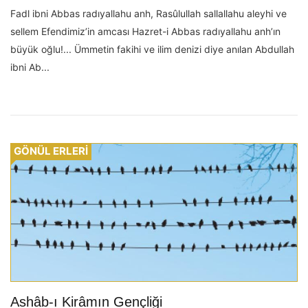
Fadl ibni Abbas radıyallahu anh, Rasûlullah sallallahu aleyhi ve
sellem Efendimiz’in amcası Hazret-i Abbas radıyallahu anh’ın
büyük oğlu!... Ümmetin fakihi ve ilim denizi diye anılan Abdullah
ibni Ab...
GÖNÜL ERLERİ
Ashâb-ı Kirâmın Gençliği