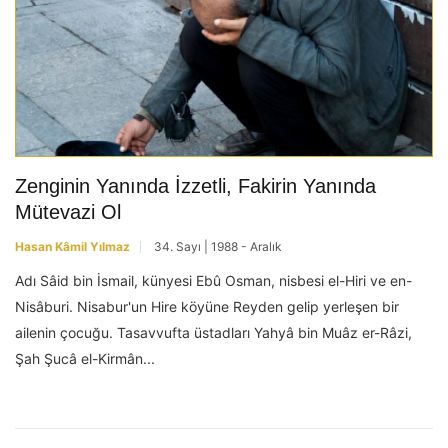
Zenginin Yanında İzzetli, Fakirin Yanında
Mütevazi Ol
Hasan Kâmil Yılmaz
34. Sayı | 1988 - Aralık
Adı Sâid bin İsmail, künyesi Ebû Osman, nisbesi el-Hiri ve en-
Nisâburi. Nisabur'un Hire köyüne Reyden gelip yerleşen bir
ailenin çocuğu. Tasavvufta üstadları Yahyâ bin Muâz er-Râzi,
Şah Şucâ el-Kirmân...