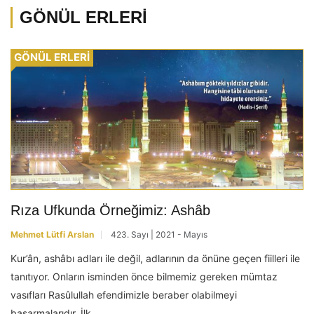
GÖNÜL ERLERİ
GÖNÜL ERLERİ
Rıza Ufkunda Örneğimiz: Ashâb
Mehmet Lütfi Arslan
423. Sayı | 2021 - Mayıs
Kur’ân, ashâbı adları ile değil, adlarının da önüne geçen fiilleri ile
tanıtıyor. Onların isminden önce bilmemiz gereken mümtaz
vasıfları Rasûlullah efendimizle beraber olabilmeyi
başarmalarıdır. İlk...