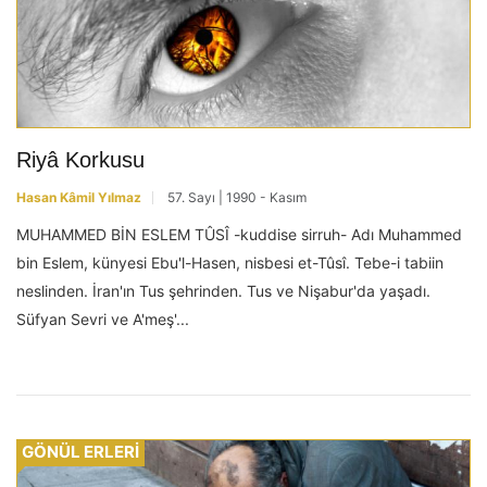
Riyâ Korkusu
Hasan Kâmil Yılmaz
57. Sayı | 1990 - Kasım
MUHAMMED BİN ESLEM TÛSÎ -kuddise sirruh- Adı Muhammed
bin Eslem, künyesi Ebu'l-Hasen, nisbesi et-Tûsî. Tebe-i tabiin
neslinden. İran'ın Tus şehrinden. Tus ve Nişabur'da yaşadı.
Süfyan Sevri ve A'meş'...
GÖNÜL ERLERİ