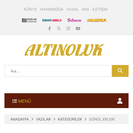
KÜNYE
HAKKIMIZDA
YASAL
ARA
İLETİŞİM
MENÜ
ANASAYFA
YAZILAR
KATEGORİLER
GÖNÜL ERLERİ