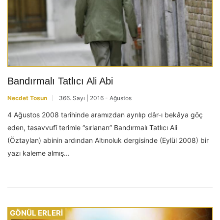
Bandırmalı Tatlıcı Ali Abi
Necdet Tosun
366. Sayı | 2016 - Ağustos
4 Ağustos 2008 tarihinde aramızdan ayrılıp dâr-ı bekâya göç
eden, tasavvufî terimle “sırlanan” Bandırmalı Tatlıcı Ali
(Öztaylan) abinin ardından Altınoluk dergisinde (Eylül 2008) bir
yazı kaleme almış...
GÖNÜL ERLERİ