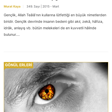
Murat Kaya
349. Sayı | 2015 - Mart
Gençlik, Allah Teâlâ’nın kullarına lûtfettiği en büyük nimetlerden
biridir. Gençlik devrinde insanın bedeni gibi akıl, zekâ, hâfıza,
idrâk, anlayış vb. bütün melekeleri de en kuvvetli hâlinde
bulunur....
GÖNÜL ERLERİ