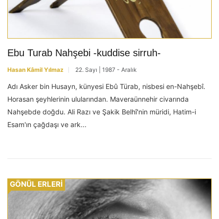
Ebu Turab Nahşebi -kuddise sirruh-
Hasan Kâmil Yılmaz
22. Sayı | 1987 - Aralık
Adı Asker bin Husayn, künyesi Ebû Türab, nisbesi en-Nahşebî.
Horasan şeyhlerinin ulularından. Maveraünnehir civarında
Nahşebde doğdu. Ali Razı ve Şakik Belhî'nin müridi, Hatim-i
Esam'ın çağdaşı ve ark...
GÖNÜL ERLERİ