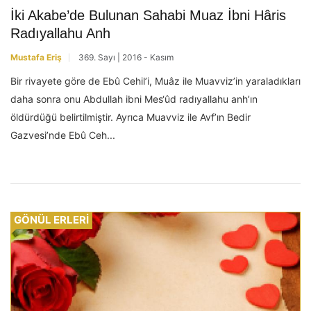
İki Akabe’de Bulunan Sahabi Muaz İbni Hâris
Radıyallahu Anh
Mustafa Eriş
369. Sayı | 2016 - Kasım
Bir rivayete göre de Ebû Cehil’i, Muâz ile Muavviz’in yaraladıkları
daha sonra onu Abdullah ibni Mes‘ûd radıyallahu anh’ın
öldürdüğü belirtilmiştir. Ayrıca Muavviz ile Avf’ın Bedir
Gazvesi’nde Ebû Ceh...
GÖNÜL ERLERİ