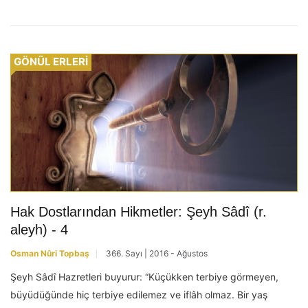
GÖNÜL ERLERİ
Hak Dostlarından Hikmetler: Şeyh Sâdî (r.
aleyh) - 4
Osman Nûri Topbaş
366. Sayı | 2016 - Ağustos
Şeyh Sâdî Hazretleri buyurur: “Küçükken terbiye görmeyen,
büyüdüğünde hiç terbiye edilemez ve iflâh olmaz. Bir yaş