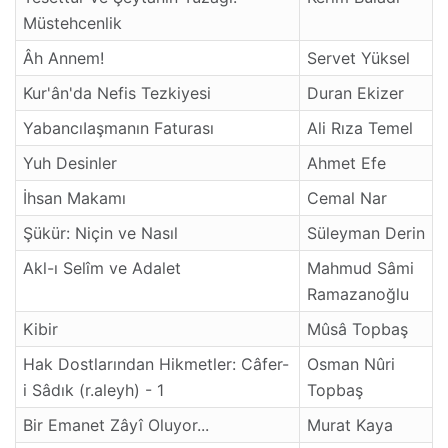
Müstehcenlik
Âh Annem!
Servet Yüksel
Kur'ân'da Nefis Tezkiyesi
Duran Ekizer
YabancıIaşmanın Faturası
Ali Rıza Temel
Yuh Desinler
Ahmet Efe
İhsan Makamı
Cemal Nar
Şükür: Niçin ve Nasıl
Süleyman Derin
Akl-ı Selîm ve Adalet
Mahmud Sâmi
Ramazanoğlu
Kibir
Mûsâ Topbaş
Hak Dostlarından Hikmetler: Câfer-
Osman Nûri
i Sâdık (r.aleyh) - 1
Topbaş
Bir Emanet Zâyî Oluyor...
Murat Kaya