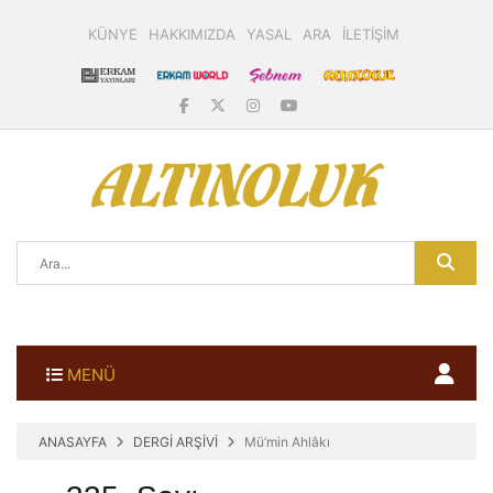
KÜNYE
HAKKIMIZDA
YASAL
ARA
İLETİŞİM
MENÜ
ANASAYFA
DERGİ ARŞİVİ
Mü’min Ahlâkı