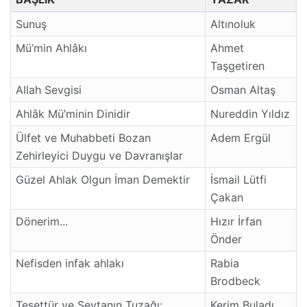
Sunuş
Altınoluk
Mü’min Ahlâkı
Ahmet
Taşgetiren
Allah Sevgisi
Osman Altaş
Ahlâk Mü’minin Dinidir
Nureddin Yıldız
Ülfet ve Muhabbeti Bozan
Adem Ergül
Zehirleyici Duygu ve Davranışlar
Güzel Ahlak Olgun İman Demektir
İsmail Lütfi
Çakan
Dönerim...
Hızır İrfan
Önder
Nefisden infak ahlakı
Rabia
Brodbeck
Tesettür ve Şeytanın Tuzağı:
Kerim Buladı